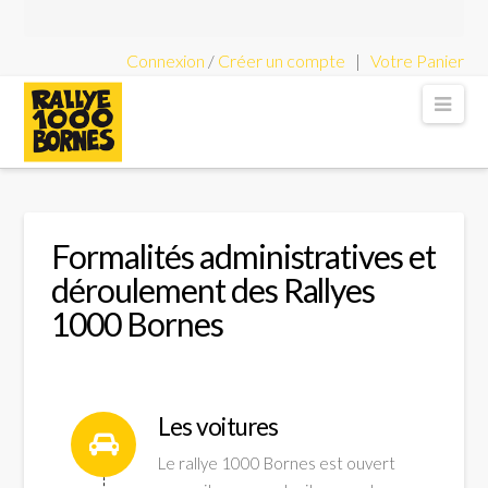
Connexion
/
Créer un compte
|
Votre Panier
Rallye
Nav
1000
Bornes
Formalités administratives et
déroulement des Rallyes
-
1000 Bornes
Rallye
Les voitures
Le rallye 1000 Bornes est ouvert