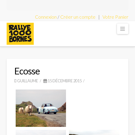
Connexion
/
Créer un compte
|
Votre Panier
Rallye
Nav
1000
Bornes
Ecosse
GUILLAUME
15 DÉCEMBRE 2015
-
Rallye