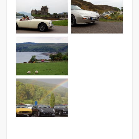
Grand
Tourisme
pour
véhicules
historiques
de
collection