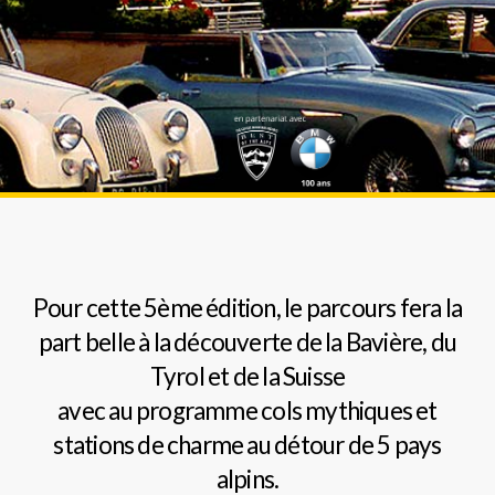
Grand
Tourisme
pour
véhicules
historiques
Pour cette 5ème édition, le parcours fera la
part belle à la découverte de la Bavière, du
de
Tyrol et de la Suisse
avec au programme cols mythiques et
collection
stations de charme au détour de 5 pays
alpins.