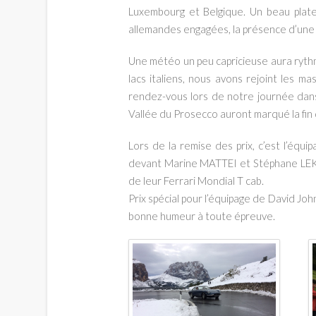
Luxembourg et Belgique. Un beau platea
Tourisme
allemandes engagées, la présence d’une
Une météo un peu capricieuse aura rythm
pour
lacs italiens, nous avons rejoint les m
rendez-vous lors de notre journée dans
Vallée du Prosecco auront marqué la fin 
véhicules
Lors de la remise des prix, c’est l’éq
devant Marine MATTEI et Stéphane LEK
historiques
de leur Ferrari Mondial T cab.
Prix spécial pour l’équipage de David Jo
de
bonne humeur à toute épreuve.
collection