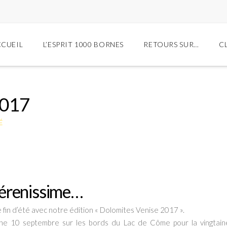
CCUEIL
L’ESPRIT 1000 BORNES
RETOURS SUR…
C
2017
É
Sérenissime…
 fin d’été avec notre édition « Dolomites Venise 2017 ».
he 10 septembre sur les bords du Lac de Côme pour la vingtaine