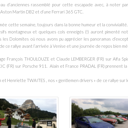
u d’anciennes rassemblé pour cette escapade avec, à noter parmi
 Aston Martin DB2 et d’une Ferrari 365 GTC.
ée cette semaine, toujours dans la bonne humeur et la convivialit
assifs montagneux et quelques cols enneigés (!) auront pimenté not
 les Dolomites où nous avons pu apprécier les panoramas d’except
de ce rallye avant l’arrivée à Venise et une journée de repos bien mé
uipage François THOULOUZE et Claude LEMBERGER (FR) sur Alfa Spi
IC (FR) sur Porsche 911.
Alain et France PRADAL (FR) prennent la 
hn et Henriette TWAITES , nos « gentlemen drivers » de ce rallye sur