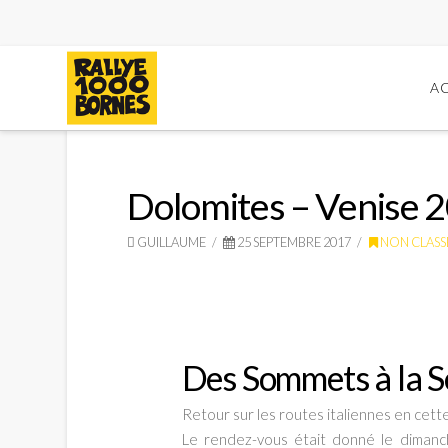
Rallye
A
1000
Bornes
Dolomites – Venise 
GUILLAUME
25 SEPTEMBRE 2017
NON CLASS
-
Rallye
Des Sommets à la 
Grand
Retour sur les routes italiennes en cette
Le rendez-vous était donné le dimanc