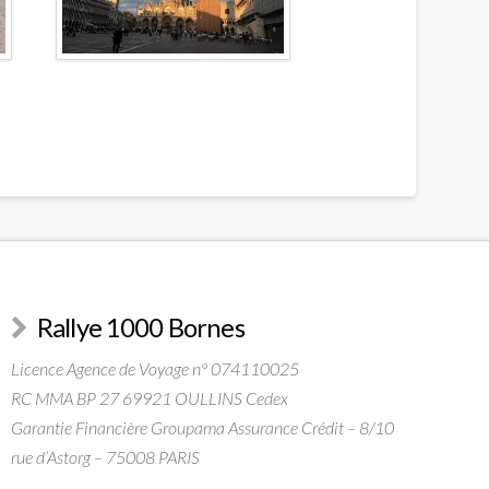
Rallye 1000 Bornes
Licence Agence de Voyage n° 074110025
RC MMA BP 27 69921 OULLINS Cedex
Garantie Financière Groupama Assurance Crédit – 8/10
rue d’Astorg – 75008 PARIS