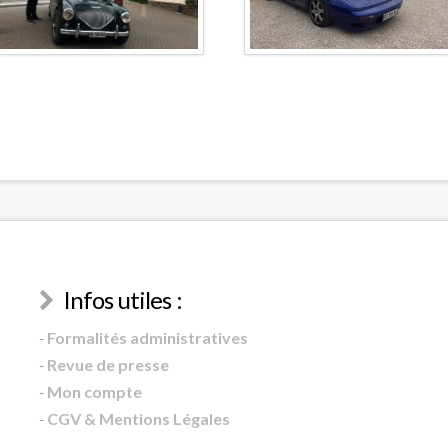
Infos utiles :
-
Formalités administratives
-
Revue de presse
-
Mon compte
-
CGV & Mentions Légales