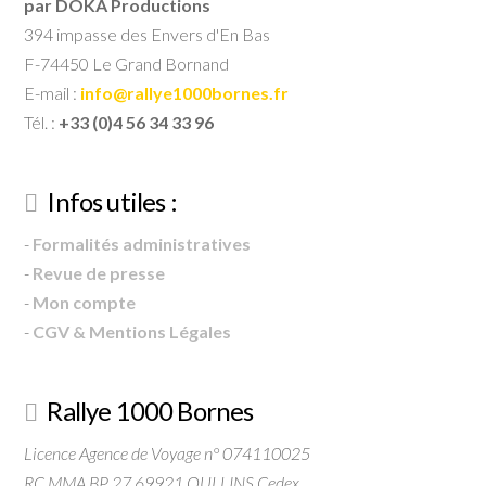
par DOKA Productions
394 impasse des Envers d'En Bas
F-74450 Le Grand Bornand
E-mail :
info@rallye1000bornes.fr
Tél. :
+33 (0)4 56 34 33 96
Infos utiles :
-
Formalités administratives
-
Revue de presse
-
Mon compte
-
CGV & Mentions Légales
Rallye 1000 Bornes
Licence Agence de Voyage n° 074110025
RC MMA BP 27 69921 OULLINS Cedex