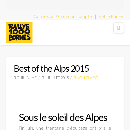
Connexion
/
Créer un compte
|
Votre Panier
Rallye
Nav
1000
Bornes
Best of the Alps 2015
GUILLAUME
1 JUILLET 2015
NON CLASSÉ
-
Rallye
Sous le soleil des Alpes
Fin juin, une trentaine d’équipage ont pris le